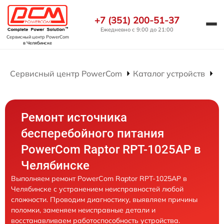
+7 (351) 200-51-37
Ежедневно с 9:00 до 21:00
Сервисный центр PowerCom
в Челябинске
Сервисный центр PowerCom
Каталог устройств
Р
Ремонт источника
бесперебойного питания
PowerCom Raptor RPT-1025AP в
Челябинске
Выполняем ремонт PowerCom Raptor RPT-1025AP в
Челябинске с устранением неисправностей любой
сложности. Проводим диагностику, выявляем причины
поломки, заменяем неисправные детали и
восстанавливаем работоспособность устройства.