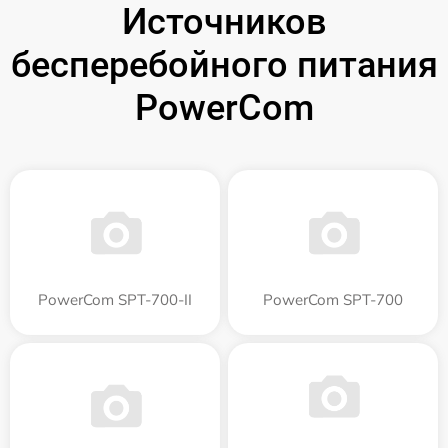
Источников
бесперебойного питания
PowerCom
PowerCom SPT-700-II
PowerCom SPT-700