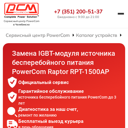
+7 (351) 200-51-37
Ежедневно с 9:00 до 21:00
Сервисный центр PowerCom
в Челябинске
Сервисный центр PowerCom
Каталог устройств
Р
Замена IGBT-модуля источника
бесперебойного питания
PowerCom Raptor RPT-1500AP
Официальный сервис
Гарантийное обслуживание
источника бесперебойного питания PowerCom до 3
лет
Диагностика за наш счет,
ремонт по желанию
Бесплатный выезд курьера
в день обращения