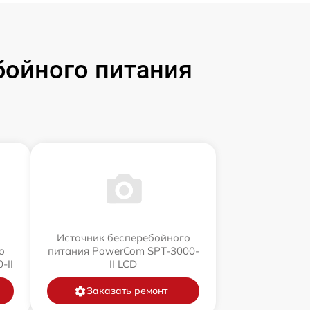
бойного питания
Источник бесперебойного
о
питания PowerCom SPT-3000-
-II
II LCD
Заказать ремонт