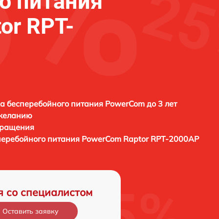
о питания
or RPT-
а бесперебойного питания PowerCom до 3 лет
 желанию
бращения
перебойного питания
PowerCom Raptor RPT-2000AP
я со специалистом
Оставить заявку