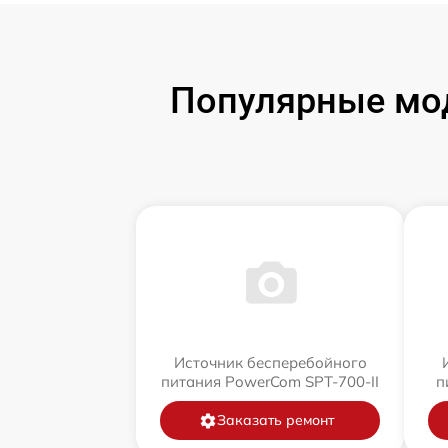
Популярные мод
Источник бесперебойного
питания PowerCom SPT-700-II
п
Заказать ремонт