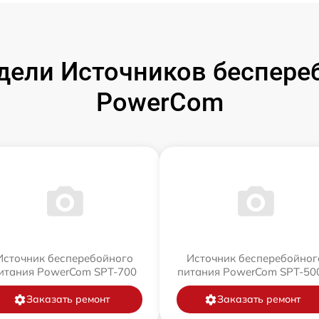
ели Источников беспере
PowerCom
Источник бесперебойного
Источник бесперебойног
итания PowerCom SPT-700
питания PowerCom SPT-500
Заказать ремонт
Заказать ремонт