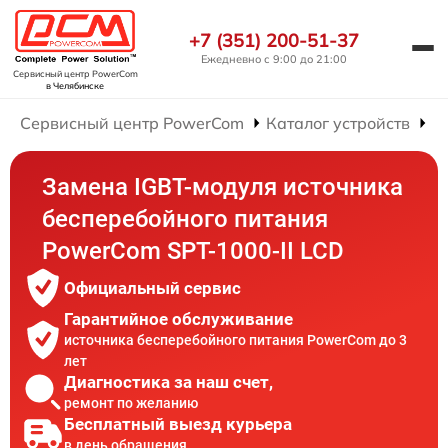
+7 (351) 200-51-37
Ежедневно с 9:00 до 21:00
Сервисный центр PowerCom
в Челябинске
Сервисный центр PowerCom
Каталог устройств
Р
Замена IGBT-модуля источника
бесперебойного питания
PowerCom SPT-1000-II LCD
Официальный сервис
Гарантийное обслуживание
источника бесперебойного питания PowerCom до 3
лет
Диагностика за наш счет,
ремонт по желанию
Бесплатный выезд курьера
в день обращения