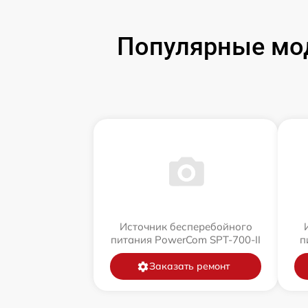
Популярные мод
Источник бесперебойного
питания PowerCom SPT-700-II
п
Заказать ремонт