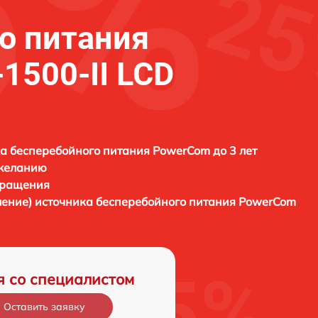
о питания
1500-II LCD
а бесперебойного питания PowerCom до 3 лет
 желанию
бращения
ление) источника бесперебойного питания
PowerCom
я со специалистом
Оставить заявку