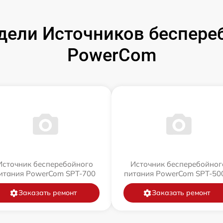
ели Источников беспере
PowerCom
Источник бесперебойного
Источник бесперебойног
итания PowerCom SPT-700
питания PowerCom SPT-500
Заказать ремонт
Заказать ремонт