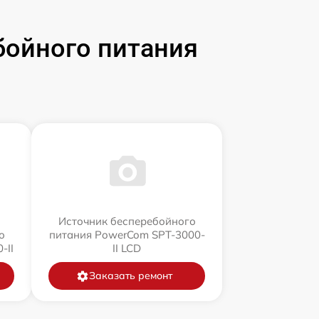
бойного питания
Источник бесперебойного
о
питания PowerCom SPT-3000-
-II
II LCD
Заказать ремонт